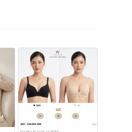
ÁO NGỰC VỪA (2-3CM)