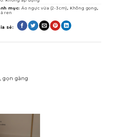
U:
Không áp dụng
anh mục:
Áo ngực vừa (2-3cm)
,
Không gọng
,
ả ren
ia sẻ:
n, gọn gàng