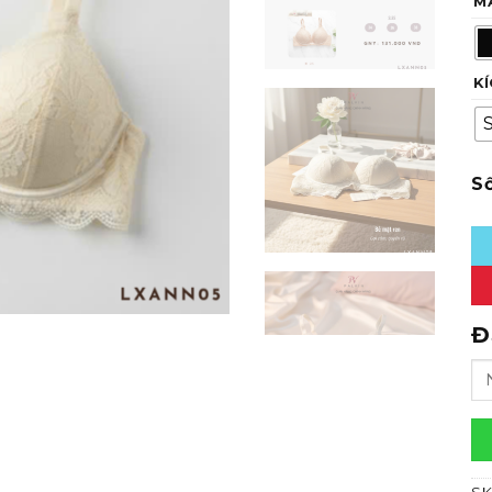
M
K
Áo
Đ