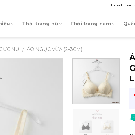
Email: loan
hiệu
Thời trang nữ
Thời trang nam
Quần
GỰC NỮ
/
ÁO NGỰC VỪA (2-3CM)
Á
G