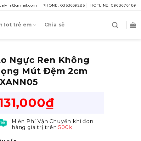
.palvin@gmail.com
PHONE: 0363639286
HOTLINE: 0968676489
 lót trẻ em
Chia sẻ
o Ngực Ren Không
ọng Mút Đệm 2cm
LXANN05
131,000
₫
Miễn Phí Vận Chuyển khi đơn
hàng giá trị trên
500k