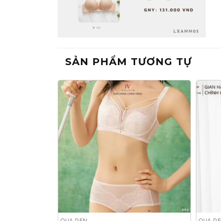
SẢN PHẨM TƯƠNG TỰ
QUẢ REN
QUẢ R