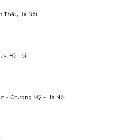
t
h Thất, Hà Nội
ây, Hà nội
ơn – Chương Mỹ – Hà Nội
ội