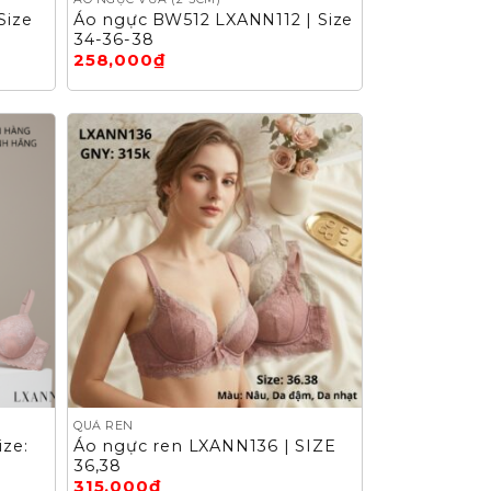
Size
Áo ngực BW512 LXANN112 | Size
34-36-38
258,000
₫
QUẢ REN
ze:
Áo ngực ren LXANN136 | SIZE
36,38
315,000
₫