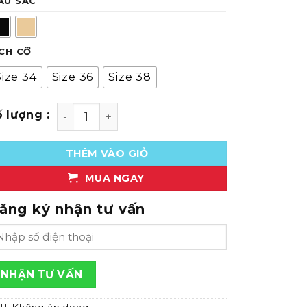
ÀU SẮC
ÍCH CỠ
Size 34
Size 36
Size 38
 Ngực Ren Không Gọng Mút Đệm 2cm LXANN05 số l
THÊM VÀO GIỎ
MUA NGAY
ăng ký nhận tư vấn