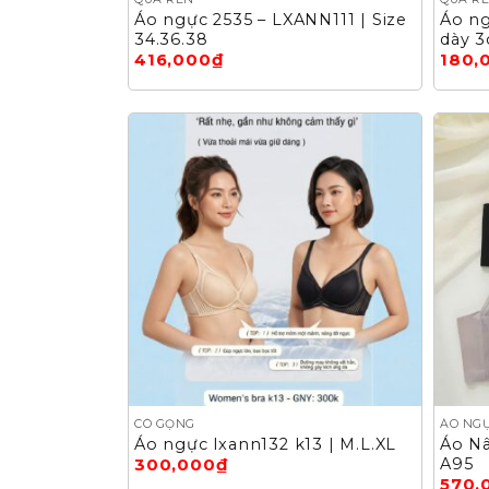
Áo ngực 2535 – LXANN111 | Size
Áo ng
34.36.38
dày 
416,000
₫
180,
CÓ GỌNG
ÁO NG
Áo ngực lxann132 k13 | M.L.XL
Áo N
A95
300,000
₫
570,