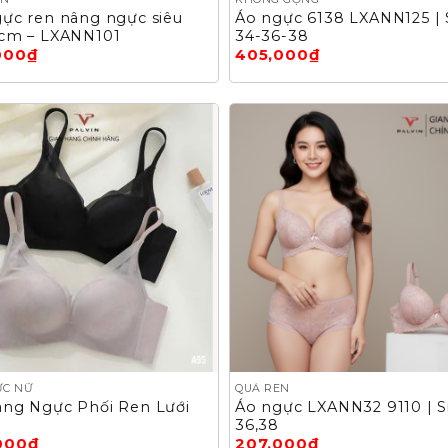
ực ren nâng ngực siêu
Áo ngực 6138 LXANN125 | 
3cm – LXANN101
34-36-38
000
₫
405,000
₫
ỰC NỮ
QUẢ REN
âng Ngực Phối Ren Lưới
Áo ngực LXANN32 9110 | Si
36,38
000
₫
207,000
₫