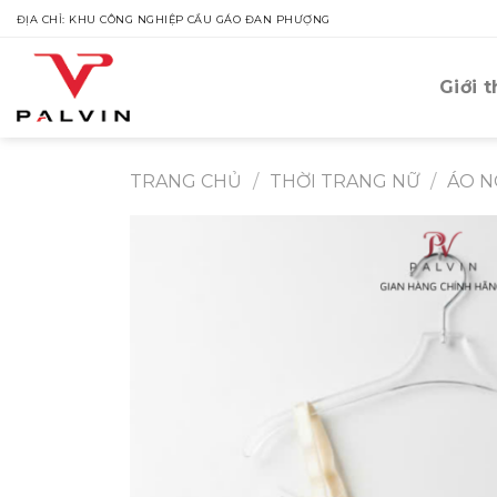
Skip
ĐỊA CHỈ: KHU CÔNG NGHIỆP CẦU GÁO ĐAN PHƯỢNG
to
content
Giới t
TRANG CHỦ
/
THỜI TRANG NỮ
/
ÁO N