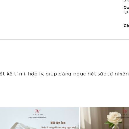
SK
D
Qu
Ch
t kể tỉ mỉ, hợp lý, giúp dáng ngực hết sức tự nhiê