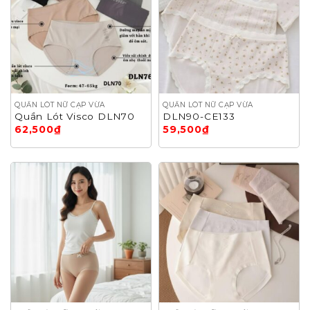
QUẦN LÓT NỮ CẠP VỪA
QUẦN LÓT NỮ CẠP VỪA
Quần Lót Visco DLN70
DLN90-CE133
62,500
₫
59,500
₫