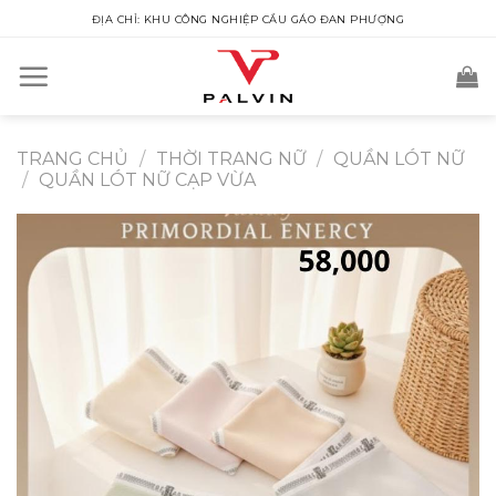
Skip
ĐỊA CHỈ: KHU CÔNG NGHIỆP CẦU GÁO ĐAN PHƯỢNG
to
content
TRANG CHỦ
/
THỜI TRANG NỮ
/
QUẦN LÓT NỮ
/
QUẦN LÓT NỮ CẠP VỪA