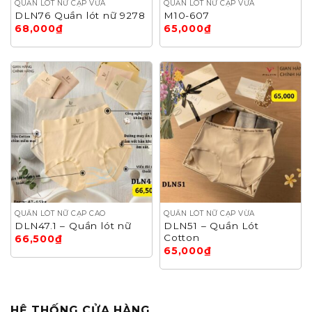
QUẦN LÓT NỮ CẠP VỪA
QUẦN LÓT NỮ CẠP VỪA
DLN76 Quần lót nữ 9278
M10-607
68,000
₫
65,000
₫
QUẦN LÓT NỮ CẠP CAO
QUẦN LÓT NỮ CẠP VỪA
DLN47.1 – Quần lót nữ
DLN51 – Quần Lót
Cotton
66,500
₫
65,000
₫
HỆ THỐNG CỬA HÀNG