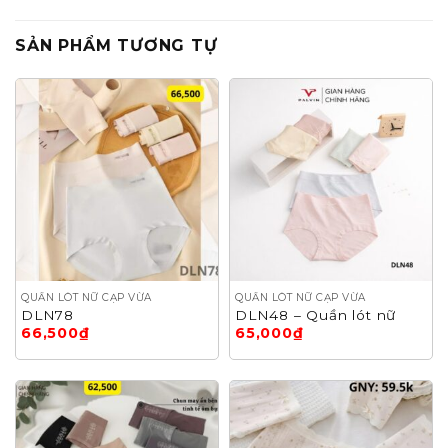
SẢN PHẨM TƯƠNG TỰ
QUẦN LÓT NỮ CẠP VỪA
QUẦN LÓT NỮ CẠP VỪA
DLN78
DLN48 – Quần lót nữ
66,500
₫
65,000
₫