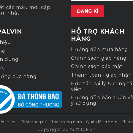
ết các mẫu mới, cập
ớm nhất
PALVIN
HỖ TRỢ KHÁCH
HÀNG
thiệu
Hướng dẫn mua hàng
hệ
Chính sách giao hàng
n dụng
Chính sách bảo mật
ức
Thanh toán - giao nhận
hống cửa hàng
Hợp tác đại lý & cộng tá
viên
Hướng dẫn bảo quản và
ý sử dụng
iới thiệu
Thời trang nữ
Thời trang nam
Quần lót trẻ em
Chia 
Copyright 2026 ©
lbk.vn