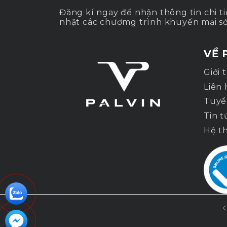
Đăng kí ngay để nhận thông tin chi ti
nhật các chươmg trình khuyến mại s
VỀ 
Giới 
Liên 
Tuyể
Tin t
Hệ t
G