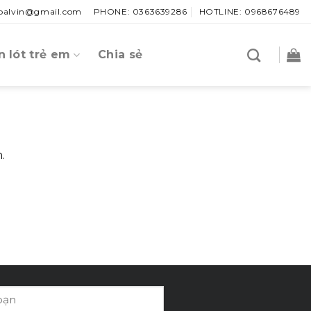
.palvin@gmail.com
PHONE: 0363639286
HOTLINE: 0968676489
 lót trẻ em
Chia sẻ
.